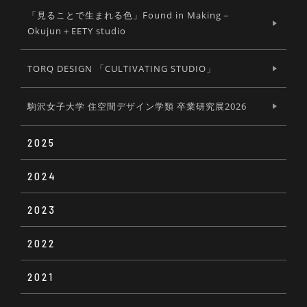
「見ることで生まれる色」Found in Making－
Okujun＋EETY studio
TORQ DESIGN 「CULTIVATING STUDIO」
駒沢女子大学 住空間デザイン学類 卒業研究展2026
2025
2024
Soup bowl #01
2023
PROVOCATIONS 2024
THE MANIFESTO
2022
FRAMEFLAME × TOKOLOCOM 01
こころから生まれたキカイ展
法政大学デザイン工学部システムデザイン学科アフ
ェクティブデザイン研究室 『おもいが流れる回路
2021
SKY DESIGN AWARDS 2022 EXHIBITION
長谷川雅紀特注照明展「縞」
展』
第31回 かずこ展 ~傍らにある~ The 31st Kazuko
solo exhibition -When usual things become