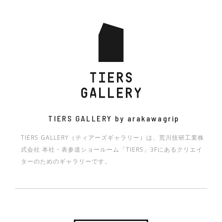
Resonance
住宅」
Exhibition
策のデザイン展-
Exhibition
biblioteca d’Oro -HOW ARE ARAKAWA GRIP AND
MATERIAL IN TIME -PAPER- 凱旋展
HEIKŌ/ HEILD
YOU CONNECTED?-
Less, Light, Local- The NORI Project exploring
KAMON EXHIBITION －家紋とアートの親和性－
光学機構展 透彩
HIJKLMN JUN ALL THE BEST! : 2014-2020
HINOQI TOKYO セントディスカバリーイベント&
the future of seaweed through ARAKAWA GRIP
盆栽師 平尾成志個展「曲と線」
WHAT’S KNIT? 展 ーこれが、ニット。これも、ニッ
ニコラ•マニエロ写真展 ‘DETOUR’（迂回）
SKY DESIGN AWARDS 2024 EXHIBITION
technology
ト。
和多志のHADO ART – AKI SAKAGAMI 展‐
横田哲郎 木の椅子展
Venezia~光の回廊展
MEMENTO
4D DRAWING
第一回 髙木秀太事務所 展覧会「建築家のための建
築家 展」
原点と現点
Mio Hayashi Solo Exhibition Compass
横田哲郎の椅子展
美しい感染症対策のデザイン展 -NEW NORMAL,
TIERS GALLERY by arakawagrip
NEW STANDARD 2 -Meal Time-
上條陽斗展 「forming patterns」
東京造形大学 大学院 修士課程デザイン研究領域
法政大学デザイン工学部システムデザイン学科 ビジ
「クラムボンっておぼえてる？」 DESIGN
TIERS GALLERY（ティアーズギャラリー）は、荒川技研工業株
【テキスタイルデザイン】 一年次中間発表展
ュアライゼーションデザイン研究室卒業制作展
EMBODY 東京藝術大学デザイン科第9研究室展
式会社 本社・表参道ショールーム「TIERS」3Fにあるクリエイ
スギヤマタクヤ×なるせむう
STUDIO BYCOLOR × CLAY material LAB
continue
「MIX」
ターのためのギャラリーです。
「IMPRESS」展
名前のない建物展
furuta 2021AW collection
慶應義塾大学 SFC石川初研究室 2021年度展示会
駒沢女子大学 住空間デザイン学類 卒業制作展2024
法政大学デザイン工学部システムデザイン学科 ビジ
「さしあたって、」
昭和女子大学三星安澄研究室展「WONDERLAND
ュアライゼーションデザイン研究室 卒業・修了制作
「DOLLMAGE」”人形”を巡る美術展
screen -無意識の可視化-
PRODUCTS」
展 「だって」
Kyoritsu Women’s University Product Design