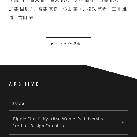
学部3年：青木 叶、荒木 凪沙、岩住 晴佳、加藤 凪沙、
加藤 里歩子、齋藤 真桜、杉山 菜々、松政 悠希、三浦 雅
道、吉田 結
トップへ戻る
ARCHIVE
2026
‘Ripple Effect’ -Kyoritsu Women’s University
Product Design Exhibition