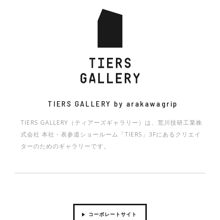
MATERIAL IN TIME -PAPER- 凱旋展
HEIKŌ/ HEILD
YOU CONNECTED?-
Less, Light, Local- The NORI Project exploring
KAMON EXHIBITION －家紋とアートの親和性－
光学機構展 透彩
HIJKLMN JUN ALL THE BEST! : 2014-2020
HINOQI TOKYO セントディスカバリーイベント&
the future of seaweed through ARAKAWA GRIP
盆栽師 平尾成志個展「曲と線」
WHAT’S KNIT? 展 ーこれが、ニット。これも、ニッ
ニコラ•マニエロ写真展 ‘DETOUR’（迂回）
SKY DESIGN AWARDS 2024 EXHIBITION
technology
ト。
和多志のHADO ART – AKI SAKAGAMI 展‐
横田哲郎 木の椅子展
Venezia~光の回廊展
MEMENTO
4D DRAWING
第一回 髙木秀太事務所 展覧会「建築家のための建
築家 展」
原点と現点
Mio Hayashi Solo Exhibition Compass
横田哲郎の椅子展
美しい感染症対策のデザイン展 -NEW NORMAL,
TIERS GALLERY by arakawagrip
NEW STANDARD 2 -Meal Time-
上條陽斗展 「forming patterns」
東京造形大学 大学院 修士課程デザイン研究領域
法政大学デザイン工学部システムデザイン学科 ビジ
「クラムボンっておぼえてる？」 DESIGN
TIERS GALLERY（ティアーズギャラリー）は、荒川技研工業株
【テキスタイルデザイン】 一年次中間発表展
ュアライゼーションデザイン研究室卒業制作展
EMBODY 東京藝術大学デザイン科第9研究室展
式会社 本社・表参道ショールーム「TIERS」3Fにあるクリエイ
スギヤマタクヤ×なるせむう
STUDIO BYCOLOR × CLAY material LAB
continue
「MIX」
ターのためのギャラリーです。
「IMPRESS」展
名前のない建物展
furuta 2021AW collection
慶應義塾大学 SFC石川初研究室 2021年度展示会
駒沢女子大学 住空間デザイン学類 卒業制作展2024
法政大学デザイン工学部システムデザイン学科 ビジ
「さしあたって、」
昭和女子大学三星安澄研究室展「WONDERLAND
ュアライゼーションデザイン研究室 卒業・修了制作
「DOLLMAGE」”人形”を巡る美術展
screen -無意識の可視化-
PRODUCTS」
展 「だって」
Kyoritsu Women’s University Product Design
Exhibition
コーポレートサイト
昭和女子大学 卒業制作展2021 WINDOW ー