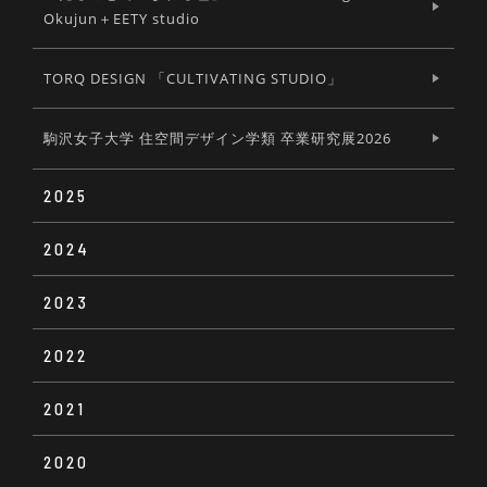
Okujun＋EETY studio
TORQ DESIGN 「CULTIVATING STUDIO」
駒沢女子大学 住空間デザイン学類 卒業研究展2026
2025
2024
Soup bowl #01
2023
PROVOCATIONS 2024
THE MANIFESTO
2022
FRAMEFLAME × TOKOLOCOM 01
こころから生まれたキカイ展
法政大学デザイン工学部システムデザイン学科アフ
ェクティブデザイン研究室 『おもいが流れる回路
2021
SKY DESIGN AWARDS 2022 EXHIBITION
長谷川雅紀特注照明展「縞」
展』
第31回 かずこ展 ~傍らにある~ The 31st Kazuko
solo exhibition -When usual things become
2020
SKY DESIGN AWARDS 2021 EXHIBITION
PROVOCATIONS
unusual-
PROVOCATIONS
デザインの見晴らし台 〜学術研究アーカイブからみ