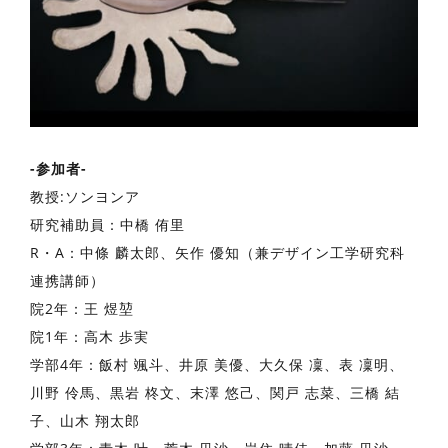
-参加者-
教授:ソンヨンア
研究補助員：中橋 侑里
R・A：中條 麟太郎、矢作 優知（兼デザイン工学研究科
連携講師）
院2年：王 煜堃
院1年：高木 歩実
学部4年：飯村 颯斗、井原 美優、大久保 凜、表 凜明、
川野 伶馬、黒岩 柊文、末澤 悠己、関戸 志菜、三橋 結
子、山木 翔太郎