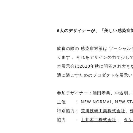
6人のデザイナーが、「美しい感染症
飲食の際の 感染症対策は ソーシャル
ります 。それをデザインの力で少し
本展示会は2020年秋に開催され大
適に過ごすためのプロダクトを展示い
参加デザイナー：
浦田孝典
、
中込明
、
主催 ： NEW NORMAL, NEW
特別協力：
荒川技研工業株式会社
、
株
協力 ：
土井木工株式会社
、
タケ