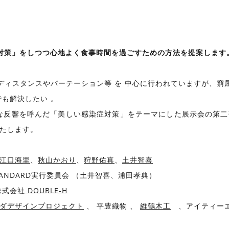
対策」をしつつ心地よく食事時間を過ごすための方法を提案します
ディスタンスやパーテーション等 を 中心に行われていますが、窮
でも解決したい 。
きな反響を呼んだ「美しい感染症対策」をテーマにした展示会の第
たします。
江口海里
、
秋山かおり
、
狩野佑真
、
土井智喜
 STANDARD実行委員会 （土井智喜、浦田孝典）
式会社 DOUBLE-H
ダデザインプロジェクト
、 平豊織物 、
維鶴木工
、アイティーエ