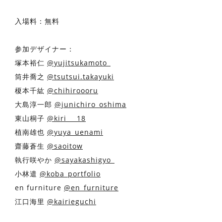
入場料：無料
参加デザイナー：
塚本裕仁
@yujitsukamoto_
筒井喬之
@tsutsui.takayuki
榎本千紘
@chihiroooru
大島淳一郎
@junichiro_oshima
東山桐子
@kiri___18
植南雄也
@yuya_uenami
齋藤蒼生
@saoitow
執行咲やか
@sayakashigyo_
小林遣
@koba_portfolio
en furniture
@en_furniture
江口海里
@kairieguchi