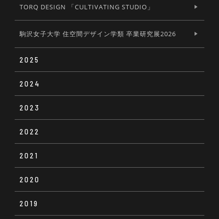
TORQ DESIGN 「CULTIVATING STUDIO」
駒沢女子大学 住空間デザイン学類 卒業研究展2026
2025
2024
Soup bowl #01
2023
PROVOCATIONS 2024
THE MANIFESTO
2022
FRAMEFLAME × TOKOLOCOM 01
こころから生まれたキカイ展
法政大学デザイン工学部システムデザイン学科アフ
ェクティブデザイン研究室 『おもいが流れる回路
2021
SKY DESIGN AWARDS 2022 EXHIBITION
長谷川雅紀特注照明展「縞」
展』
第31回 かずこ展 ~傍らにある~ The 31st Kazuko
solo exhibition -When usual things become
2020
SKY DESIGN AWARDS 2021 EXHIBITION
PROVOCATIONS
unusual-
PROVOCATIONS
デザインの見晴らし台 〜学術研究アーカイブからみ
た 1985 年以降の環境デザイン
2019
Present of our product design.
Hiroko Nakakita solo exhibition 「lullaby」
NEW NORMAL, NEW STANDARD3 -⼼地よい備え
DESIGNART TOKYO 2024
長谷高史デザインの系譜セレクト展