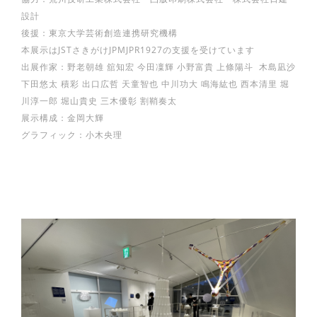
設計
後援：東京大学芸術創造連携研究機構
本展示はJSTさきがけJPMJPR1927の支援を受けています
出展作家：野老朝雄 舘知宏 今田凜輝 小野富貴 上條陽斗 木島凪沙
下田悠太 積彩 出口広哲 天童智也 中川功大 鳴海紘也 西本清里 堀
川淳一郎 堀山貴史 三木優彰 割鞘奏太
展示構成：金岡大輝
グラフィック：小木央理