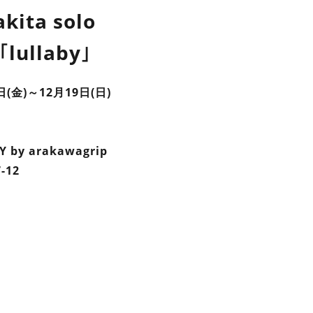
kita solo
 「lullaby」
日(金)～12月19日(日)
 by arakawagrip
-12