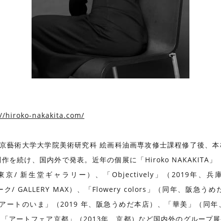
://hiroko-nakakita.com/
年、東京藝術大学大学院美術研究科 絵画科油画専攻修士課程修了後、
、国内外で発表。近年の個展に「Hiroko NAKAKITA」（2021
年、東京/ 新生堂ギャラリー）、「Objectively」（2019年、兵庫県/
ーク/ GALLERY MAX）、「Flowery colors」（同年
代アートのいま」（2019 年、阪急うめだ本店）、「華美」（同年、
ミ）、「アートフェア京都」（2013年、京都）など国内外のグルー