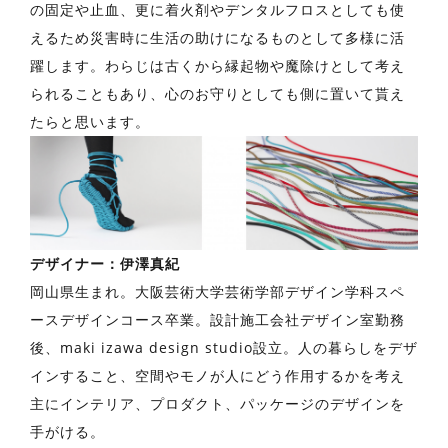
の固定や止血、更に着火剤やデンタルフロスとしても使
えるため災害時に生活の助けになるものとして多様に活
躍します。わらじは古くから縁起物や魔除けとして考え
られることもあり、⼼のお守りとしても側に置いて貰え
たらと思います。
デザイナー：伊澤真紀
岡⼭県⽣まれ。⼤阪芸術⼤学芸術学部デザイン学科スペ
ースデザインコース卒業。設計施⼯会社デザイン室勤務
後、maki izawa design studio設⽴。⼈の暮らしをデザ
インすること、空間やモノが⼈にどう作⽤するかを考え
主にインテリア、プロダクト、パッケージのデザインを
⼿がける。