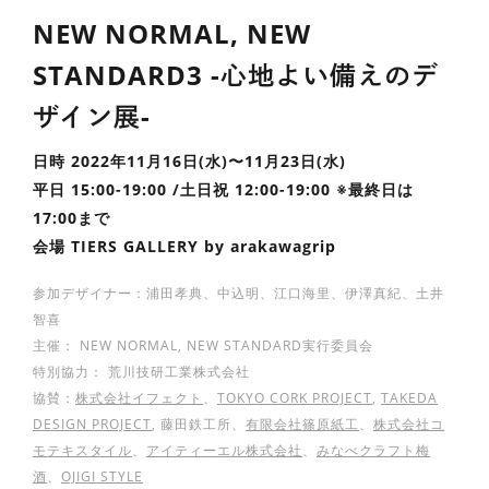
NEW NORMAL, NEW
STANDARD3 -⼼地よい備えのデ
ザイン展-
⽇時 2022年11⽉16⽇(⽔)〜11⽉23⽇(⽔)
平⽇ 15:00-19:00 /⼟⽇祝 12:00-19:00 ※最終⽇は
17:00まで
会場 TIERS GALLERY by arakawagrip
参加デザイナー：浦⽥孝典、中込明、江⼝海⾥、伊澤真紀、⼟井
智喜
主催： NEW NORMAL, NEW STANDARD実⾏委員会
特別協⼒： 荒川技研⼯業株式会社
協賛：
株式会社イフェクト
、
TOKYO CORK PROJECT
,
TAKEDA
DESIGN PROJECT
, 藤田鉄工所、
有限会社篠原紙工
、
株式会社コ
モテキスタイル
、
アイティーエル株式会社
、
みなべクラフト梅
酒
、
OJIGI STYLE