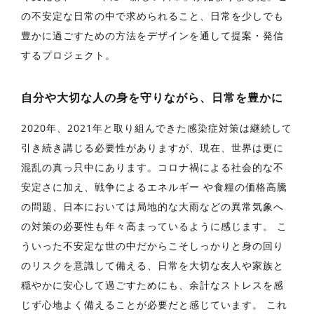
の不安定な⽇常の中で求められること、⽇常を少しでも
豊かに過ごすための⽅法をデザインを通して提案・発信
するプロジェクト。
⾃分や⼤切な⼈の⾝を守りながら、⽇常を豊かに
2020年、2021年と取り組んできた感染症対策は継続して
引き続き講じる必要性がありますが、現在、世界は更に
混乱の真っ只中にあります。コロナ禍による社会的な不
安定さに加え、戦争によるエネルギー や⾷糧の価格⾼騰
の問題、⽇本においては局地的な⼤⾬などの異常気象へ
の対策の必要性も年々⾼まっているように感じます。 こ
ういった不安定な世の中だからこそしっかりと⾝の回り
のリスクを意識して備える、⽇常を⼤切な友⼈や家族と
穏やかに安⼼して過ごすためにも、余計なストレスを感
じず⼼地よく備えることが必要だと感じています。 これ