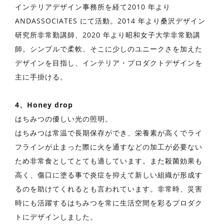
インテリアデザイン事務所を経て2010 年より
ANDASSOCIATES にて活動。2014 年より桑沢デザイン
研究所⾮常勤講師、2020 年より昭和⼥⼦⼤学⾮常勤講
師。シンプルで柔軟、そこに少しのユニークさを加えた
デザインを⽬指し、インテリア・プロダクトデザインを
主に⼿掛ける。
4、Honey drop
はちみつの優しい光の照明。
はちみつは常温で⻑期保存ができ、栄養素が⾼くでライ
フラインが⽌まった際に⽕を通すなどの加⼯が必要ない
ため⾮常⾷としてとても適しています。また殺菌効果も
⾼く、傷⼝に塗る事で炎症を抑えて新しい組織が形成す
るのを助けてくれるとも⾔われています。⾮常時、災害
時にも活躍するはちみつを常に⽣活空間を彩るプロダク
トにデザインしました。