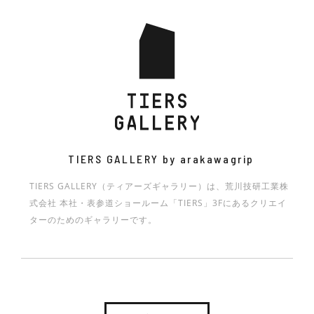
Exhibition
biblioteca d’Oro -HOW ARE ARAKAWA GRIP AND
MATERIAL IN TIME -PAPER- 凱旋展
HEIKŌ/ HEILD
YOU CONNECTED?-
Less, Light, Local- The NORI Project exploring
KAMON EXHIBITION －家紋とアートの親和性－
光学機構展 透彩
HIJKLMN JUN ALL THE BEST! : 2014-2020
HINOQI TOKYO セントディスカバリーイベント&
the future of seaweed through ARAKAWA GRIP
盆栽師 平尾成志個展「曲と線」
WHAT’S KNIT? 展 ーこれが、ニット。これも、ニッ
ニコラ•マニエロ写真展 ‘DETOUR’（迂回）
SKY DESIGN AWARDS 2024 EXHIBITION
technology
ト。
和多志のHADO ART – AKI SAKAGAMI 展‐
横田哲郎 木の椅子展
Venezia~光の回廊展
MEMENTO
4D DRAWING
第一回 髙木秀太事務所 展覧会「建築家のための建
築家 展」
原点と現点
Mio Hayashi Solo Exhibition Compass
横田哲郎の椅子展
美しい感染症対策のデザイン展 -NEW NORMAL,
TIERS GALLERY by arakawagrip
NEW STANDARD 2 -Meal Time-
上條陽斗展 「forming patterns」
東京造形大学 大学院 修士課程デザイン研究領域
法政大学デザイン工学部システムデザイン学科 ビジ
「クラムボンっておぼえてる？」 DESIGN
TIERS GALLERY（ティアーズギャラリー）は、荒川技研工業株
【テキスタイルデザイン】 一年次中間発表展
ュアライゼーションデザイン研究室卒業制作展
EMBODY 東京藝術大学デザイン科第9研究室展
式会社 本社・表参道ショールーム「TIERS」3Fにあるクリエイ
スギヤマタクヤ×なるせむう
STUDIO BYCOLOR × CLAY material LAB
continue
「MIX」
ターのためのギャラリーです。
「IMPRESS」展
名前のない建物展
furuta 2021AW collection
慶應義塾大学 SFC石川初研究室 2021年度展示会
駒沢女子大学 住空間デザイン学類 卒業制作展2024
法政大学デザイン工学部システムデザイン学科 ビジ
「さしあたって、」
昭和女子大学三星安澄研究室展「WONDERLAND
ュアライゼーションデザイン研究室 卒業・修了制作
「DOLLMAGE」”人形”を巡る美術展
screen -無意識の可視化-
PRODUCTS」
展 「だって」
Kyoritsu Women’s University Product Design