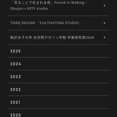
「見ることで生まれる色」Found in Making－
Okujun＋EETY studio
TORQ DESIGN 「CULTIVATING STUDIO」
駒沢女子大学 住空間デザイン学類 卒業研究展2026
2025
2024
Soup bowl #01
2023
PROVOCATIONS 2024
THE MANIFESTO
2022
FRAMEFLAME × TOKOLOCOM 01
こころから生まれたキカイ展
法政大学デザイン工学部システムデザイン学科アフ
ェクティブデザイン研究室 『おもいが流れる回路
2021
SKY DESIGN AWARDS 2022 EXHIBITION
長谷川雅紀特注照明展「縞」
展』
第31回 かずこ展 ~傍らにある~ The 31st Kazuko
solo exhibition -When usual things become
2020
SKY DESIGN AWARDS 2021 EXHIBITION