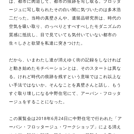
は、都市に肉迫して、都市の痕跡を写し取る。フロッタ
ージュに写し取られたその白い闇に気づいたのは多木浩
二だった。当時の真壁さんや、遺留品研究所は、時代の
空気を吸い取り、のっぺりとすべすべしたモダニズムの
質感に抵抗し、目で見ていても気付いていない都市の
生々しさと欲望を私達に突きつけた。
だから、いまわたし達が消えゆく街の記録をしなければ
と動き始めたモチベーションとは、そのスタートは異な
る。けれど時代の痕跡を残すという意味ではこれ以上な
い手法ではないか。そんなことを真壁さんと話し、もう
すぐ取り壊しになる中野住宅にて、アーバン・フロッタ
ージュをすることになった。
この展覧会は2018年6月24日に中野住宅で行われた「ア
ーバン・フロッタージュ・ワークショップ」による消え