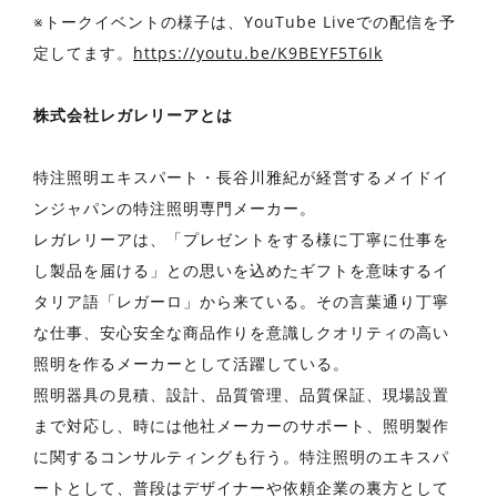
※トークイベントの様子は、YouTube Liveでの配信を予
定してます。
https://youtu.be/K9BEYF5T6Ik
株式会社レガレリーアとは
特注照明エキスパート・長谷川雅紀が経営するメイドイ
ンジャパンの特注照明専門メーカー。
レガレリーアは、「プレゼントをする様に丁寧に仕事を
し製品を届ける」との思いを込めたギフトを意味するイ
タリア語「レガーロ」から来ている。その言葉通り丁寧
な仕事、安心安全な商品作りを意識しクオリティの高い
照明を作るメーカーとして活躍している。
照明器具の見積、設計、品質管理、品質保証、現場設置
まで対応し、時には他社メーカーのサポート、照明製作
に関するコンサルティングも行う。特注照明のエキスパ
ートとして、普段はデザイナーや依頼企業の裏方として