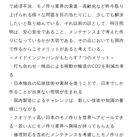
て経済不況、モノ作り業界の衰退・高齢化など昨今取り
上げられる様々な問題を目の当たりにし、少しでも解決
したいと取り組んでいる。それ以前の話として、特注照
明は、安心安全であること、メンテナンスまで考えた作
りになっているかが大切である。その点においても国内
で作るからこそメリットがあると考えている。
＜メイドインジャパンがもたらす７つのメリット＞
・打ち合わせ・検品による移動や輸送のCO2を削減出来
る
・日本独自の伝統技術や素材を使うことで、日本でしか
作ることが出来ない照明が生まれる
・国内製造によるチャレンジは、新しい技術や知識の蓄
積につながる
・クオリティ高い日本のモノ作りを世界へアピールでき
る・若い人にモノ作り業界へ興味が持ってもらえる
・修理対応を含めたメンテナンスを考慮したモノ作りが