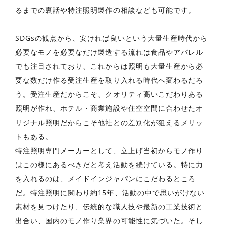
るまでの裏話や特注照明製作の相談なども可能です。
SDGsの観点から、安ければ良いという大量生産時代から
必要なモノを必要なだけ製造する流れは食品やアパレル
でも注目されており、これからは照明も大量生産から必
要な数だけ作る受注生産を取り入れる時代へ変わるだろ
う。受注生産だからこそ、クオリティ高いこだわりある
照明が作れ、ホテル・商業施設や住空空間に合わせたオ
リジナル照明だからこそ他社との差別化が狙えるメリッ
トもある。
特注照明専門メーカーとして、立上げ当初からモノ作り
はこの様にあるべきだと考え活動を続けている。特に力
を入れるのは、メイドインジャパンにこだわるところ
だ。特注照明に関わり約15年、活動の中で思いがけない
素材を見つけたり、伝統的な職人技や最新の工業技術と
出合い、国内のモノ作り業界の可能性に気づいた。そし