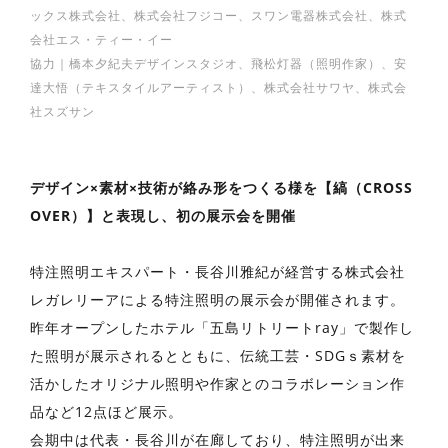
ックス株式会社、株式会社フジコー、スワン電器株式会社、株式
会社エス・ティー・イー
協力｜橋本夕紀夫デザインスタジオ、飛松灯器（照明作家）、安
達大悟（テキスタイルアーティスト）、株式会社サワヤ、株式会
社スズサン
デザイン×素材×技術が絡み形をつくる様を【縞（CROSS
OVER）】と表現し、初の展示会を開催
特注照明エキスパート・長谷川雅紀が経営する株式会社
レガレリーアによる特注照明の展示会が開催されます。
昨年オープンしたホテル「五島リトリートray」で製作し
た照明が展示されるとともに、伝統工芸・SDGｓ素材を
活かしたオリジナル照明や作家とのコラボレーション作
品など12点ほど展示。
会期中は代表・長谷川が在廊しており、特注照明が出来