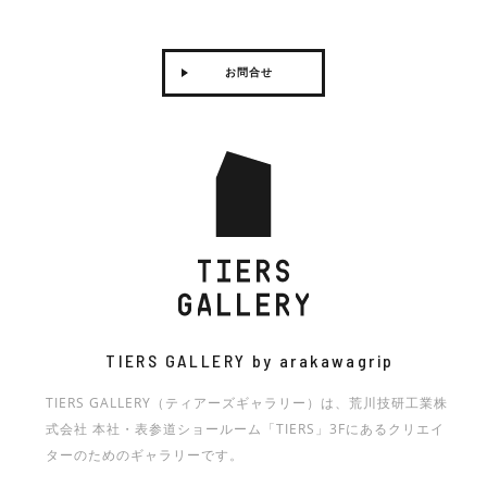
研工業
COMPOSITION 05
PANORMO Debut Collection
iloon個展「バリ・スケープ｜burrscape」
furuta 2021 SPRING / SUMMER exhibition
BLACK SERIES
Kyoritsu Women’s University Product Design
HIBIKI 響 – LIVE PERFORMANCE ART
Exhibition
お問合せ
iFデザインサロン in 東京
Merci Magazine10th Anniversary Exhibition –
消えゆく街の記録「アーバン・フロッタージュ 中野
EXHIBITION –
Kyoritsu Women’s University Product Design
NEW NORMAL, NEW STANDARD-美しい感染症対
Kyoritsu Women’s University Product Design
Resonance
住宅」
Exhibition
策のデザイン展-
Exhibition
biblioteca d’Oro -HOW ARE ARAKAWA GRIP AND
MATERIAL IN TIME -PAPER- 凱旋展
HEIKŌ/ HEILD
YOU CONNECTED?-
Less, Light, Local- The NORI Project exploring
KAMON EXHIBITION －家紋とアートの親和性－
光学機構展 透彩
HIJKLMN JUN ALL THE BEST! : 2014-2020
HINOQI TOKYO セントディスカバリーイベント&
the future of seaweed through ARAKAWA GRIP
盆栽師 平尾成志個展「曲と線」
WHAT’S KNIT? 展 ーこれが、ニット。これも、ニッ
ニコラ•マニエロ写真展 ‘DETOUR’（迂回）
SKY DESIGN AWARDS 2024 EXHIBITION
technology
ト。
和多志のHADO ART – AKI SAKAGAMI 展‐
横田哲郎 木の椅子展
Venezia~光の回廊展
MEMENTO
4D DRAWING
第一回 髙木秀太事務所 展覧会「建築家のための建
築家 展」
原点と現点
Mio Hayashi Solo Exhibition Compass
横田哲郎の椅子展
美しい感染症対策のデザイン展 -NEW NORMAL,
TIERS GALLERY by arakawagrip
NEW STANDARD 2 -Meal Time-
上條陽斗展 「forming patterns」
東京造形大学 大学院 修士課程デザイン研究領域
法政大学デザイン工学部システムデザイン学科 ビジ
「クラムボンっておぼえてる？」 DESIGN
TIERS GALLERY（ティアーズギャラリー）は、荒川技研工業株
【テキスタイルデザイン】 一年次中間発表展
ュアライゼーションデザイン研究室卒業制作展
EMBODY 東京藝術大学デザイン科第9研究室展
式会社 本社・表参道ショールーム「TIERS」3Fにあるクリエイ
スギヤマタクヤ×なるせむう
STUDIO BYCOLOR × CLAY material LAB
continue
「MIX」
ターのためのギャラリーです。
「IMPRESS」展
名前のない建物展