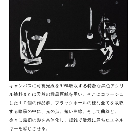
キャンバスに可視光線を99%吸収する特赦な黒色アクリ
ル塗料または天然の極黒厚紙を用い、そこにコラージュ
した１０個の作品群。ブラックホールの様な全てを吸収
する暗黒の中に、光の点、短い曲線、そして曲線と、
徐々に最初の形を具体化し、複雑で活気に満ちたエネル
ギーを感じさせる。