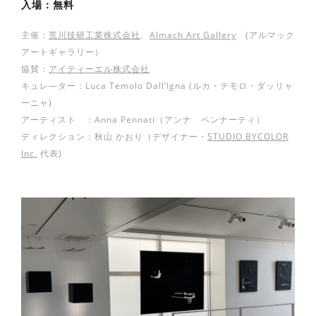
入場：無料
主催：
荒川技研工業株式会社
、
Almach Art Gallery
(アルマック
アートギャラリー）
協賛：
アイティーエル株式会社
キュレ―ター：Luca Temolo Dall’Igna (ルカ・テモロ・ダッリャ
ーニャ)
アーティスト ：Anna Pennati（アンナ ペンナーティ）
ディレクション：秋山 かおり（デザイナー・
STUDIO BYCOLOR
Inc.
代表)