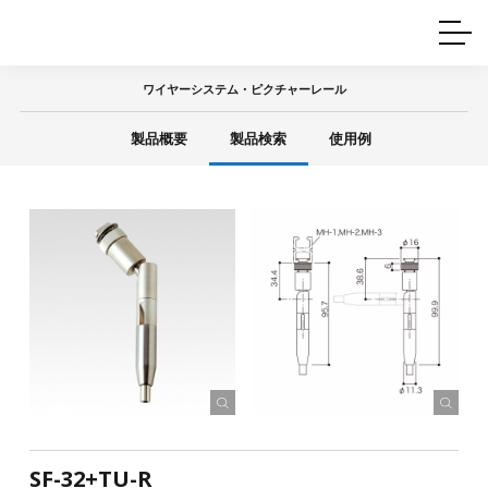
ホームインテリア
ワイヤーレール
Q&A
カタログ
製品一覧
ワイヤー製品一覧
使用例
許容荷重に
ついて
ワイヤーシステム・ピクチャーレール
産業用ワイヤー
グリッパー
使用例
製品概要
製品検索
使用例
技術
サポート
目的別一覧
製品の安全と品質について
シーン別一覧
取扱方法・注意事項
グリップの使い方
図面ダウンロード
SF-32+TU-R