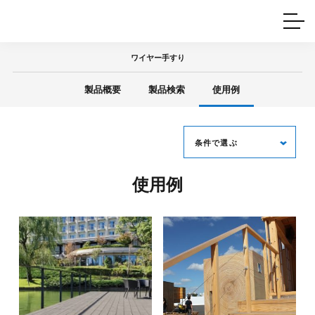
ホームインテリア
ワイヤーレール
Q&A
カタログ
製品一覧
ワイヤー製品一覧
使用例
許容荷重に
ついて
ワイヤー手すり
産業用ワイヤー
グリッパー
使用例
製品概要
製品検索
使用例
技術
サポート
目的別一覧
製品の安全と品質について
シーン別一覧
取扱方法・注意事項
グリップの使い方
条件で選ぶ
図面ダウンロード
使用例
張り方
ワイヤー径
水平張り
傾斜張り
φ3(Bタイプ)
φ4〜6(Aタイプ)