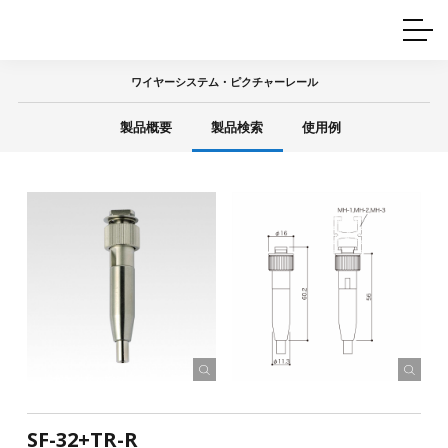
ホームインテリア
ワイヤーレール
Q&A
カタログ
製品一覧
ワイヤー製品一覧
使用例
許容荷重に
ついて
ワイヤーシステム・ピクチャーレール
産業用ワイヤー
グリッパー
使用例
製品概要
製品検索
使用例
技術
サポート
目的別一覧
製品の安全と品質について
シーン別一覧
取扱方法・注意事項
グリップの使い方
図面ダウンロード
SF-32+TR-R