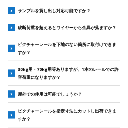
対応可能な場合もございますので、
お問合せ
くださ
サンプルを貸し出し対応可能ですか？
い。
ピクチャーレールはカットサンプルを無償で提供し
破断荷重を超えるとワイヤーから金具が落ますか？
ております。
その他は有償となる場合があります。都度
お問合せ
いいえ。金具がワイヤーを噛みちぎるように、ワイ
ピクチャーレールを下地のない箇所に取付けできま
ください。
ヤーが切れます。
すか？
取付けできません。
30kg用・70kg用等ありますが、1本のレールでの許
容荷重になりますか？
正しく取付けられたレール1ｍあたりの許容荷重で
屋外での使用は可能でしょうか？
す。
許容荷重30kg・長さ2ｍのレールであれば、1ｍごと
エクステリア（ワイヤー手すり、鳥害防止・緑化ワ
ピクチャーレールを指定寸法にカットし出荷できま
に30kgが許容荷重です。
イヤー）以外の製品は屋内でのご使用を想定してお
すか？
詳しくは
ワイヤー径と許容荷重についてのページ
を
ります。屋外でご使用の場合はお客様の責任でご使