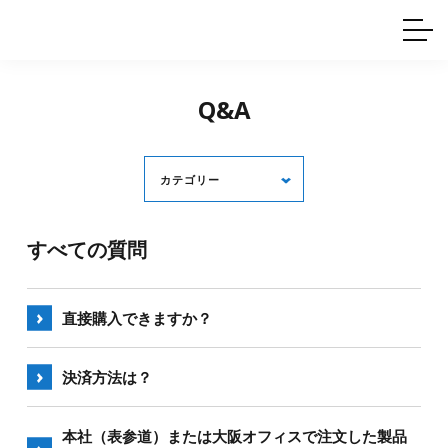
ホームインテリア
ワイヤーレール
Q&A
カタログ
製品一覧
ワイヤー製品一覧
使用例
許容荷重に
ついて
産業用ワイヤー
グリッパー
Q&A
使用例
技術
サポート
目的別一覧
製品の安全と品質について
シーン別一覧
取扱方法・注意事項
カテゴリー
グリップの使い方
図面ダウンロード
すべての質問
すべて
購入・注文・出荷について
ショールームについて
技術サポート
直接購入できますか？
ワイヤーシステム・ピクチャーレール
直接ご購入可能です。
決済方法は？
個人のお客様は当社公式
オンラインショップ
よりご
前払い又は
オンラインショップ
からはクレジットカ
本社（表参道）または大阪オフィスで注文した製品
購入ください。
ード決済も可能です。