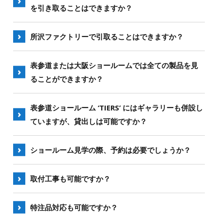
を引き取ることはできますか？
業者さまはお取引業者よりご購入が可能な場合もご
ざいます。
ご注文用の在庫は置いておらず、引取ることはでき
所沢ファクトリーで引取ることはできますか？
ません。
はい。可能です。
表参道または大阪ショールームでは全ての製品を見
ることができますか？
はい。可能です。
表参道ショールーム ‘TIERS’ にはギャラリーも併設し
ていますが、貸出しは可能ですか？
可能です。詳細は
お問合せ
ください。
ショールーム見学の際、予約は必要でしょうか？
ご予約頂くとスムーズにご案内できますので、事前
取付工事も可能ですか？
にご連絡いただければ幸いです。
施工は承っておりません。
特注品対応も可能ですか？