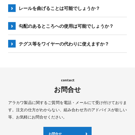
ご確認ください。
用ください。
はい、当社と取引のある商社様からのご注文時に承
レールを曲げることは可能でしょうか？
ります。（オンラインショップ「Yahoo!ショッピン
グ」は対応しておりません）
申し訳ございませんが承っておりません。
勾配のあるところへの使用は可能でしょうか？
・なお、カットはレール1本につき2回までとさせて
いただいております。
自在タイプの製品をご使用頂くことで可能です。
テグス等をワイヤーの代わりに使えますか？
・お客様にて金ノコ等を使用しカット頂けます。
弊社の許容荷重はSUS304、7×7のワイヤーを使用し
た条件でご案内しています。
その他のワイヤーやテグス等では、弊社規定の許容
荷重以下になるかワイヤーが抜けることが想定され
お問合せ
ます。お客様の責任にてご使用をお願いいたしま
す。
アラカワ製品に関するご質問を電話・メールにて受け付けておりま
す。注文の仕方がわからない、組み合わせ方のアドバイスが欲しい
等、お気軽にお問合せください。
お問合せ