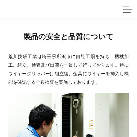
ホームインテリア
ワイヤーレール
Q&A
カタログ
製品一覧
ワイヤー製品一覧
使用例
許容荷重に
ついて
産業用ワイヤー
グリッパー
製品の安全と品質に
ついて
使用例
技術
サポート
目的別一覧
製品の安全と品質について
シーン別一覧
取扱方法・注意事項
荒川技研工業は埼玉県所沢市に自社工場を持ち、機械加
グリップの使い方
工、組立、検査及び出荷を一貫して行っております。特に
図面ダウンロード
ワイヤーグリッパーは組立後、金具にワイヤーを挿入し機
能を確認する全数検査を実施しております。