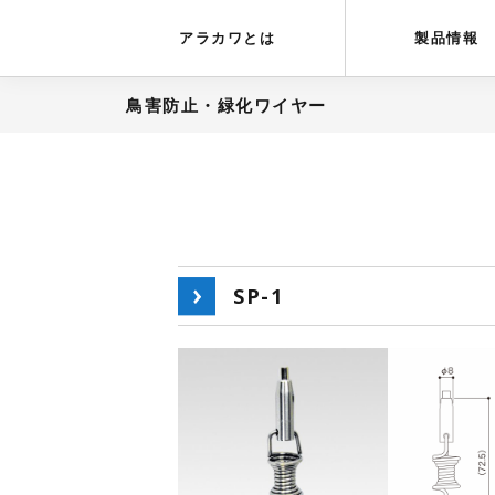
アラカワグリップ
とは
会社概要
アラカワとは
製品情報
鳥害防止・緑化ワイヤー
SP-1