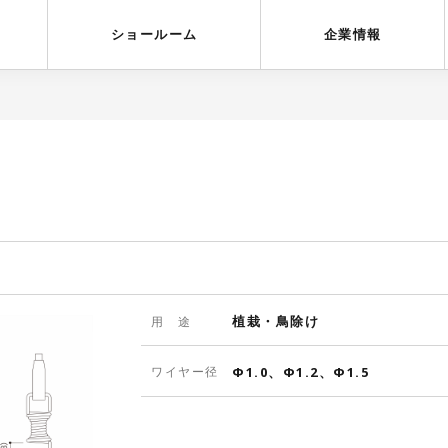
受賞歴
採用情報
ショールーム
企業情報
植栽・鳥除け
用 途
ワイヤー径
Φ1.0、Φ1.2、Φ1.5