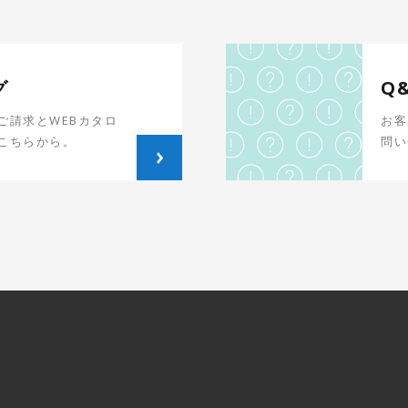
グ
Q
ご請求とWEBカタロ
お客
こちらから。
問い