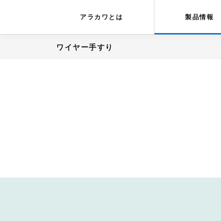
アラカワグリップ
とは
会社概要
アラカワとは
製品情報
ワイヤー手すり