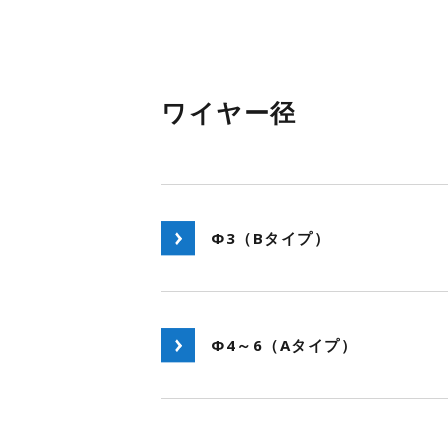
ワイヤー径
Φ3（Bタイプ）
Φ4～6（Aタイプ）