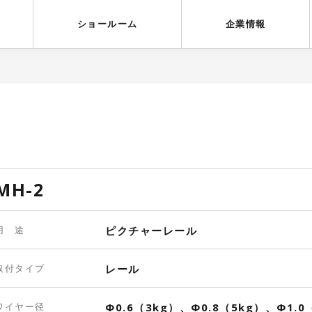
受賞歴
採用情報
ショールーム
企業情報
MH-2
用 途
ピクチャーレール
取付タイプ
レール
ワイヤー径
Φ0.6（3kg）、Φ0.8（5kg）、Φ1.0