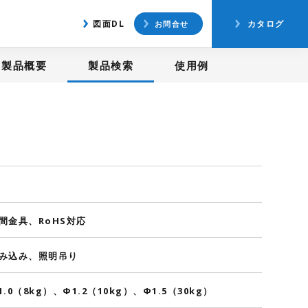
アクセス
図面ダウンロード
図面DL
カタログ
お問合せ
製品概要
製品検索
使用例
間金具、RoHS対応
み込み、照明吊り
1.0（8kg）、Φ1.2（10kg）、Φ1.5（30kg）