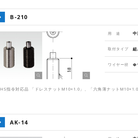
B-210
中
用 途
取付タイプ
組
ワイヤー径
Φ
oHS指令対応品 「ドレスナットM10×1.0」、「六角薄ナットM10×1
AK-14