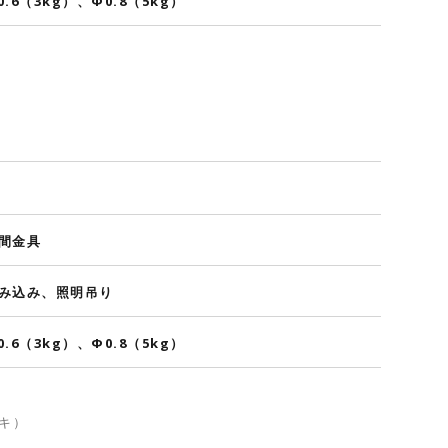
0.6（3kg）、Φ0.8（5kg）
間金具
み込み、照明吊り
0.6（3kg）、Φ0.8（5kg）
キ）