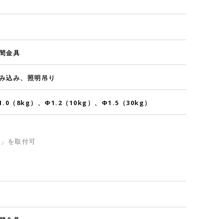
間金具
み込み、照明吊り
1.0（8kg）、Φ1.2（10kg）、Φ1.5（30kg）
.0」を取付可