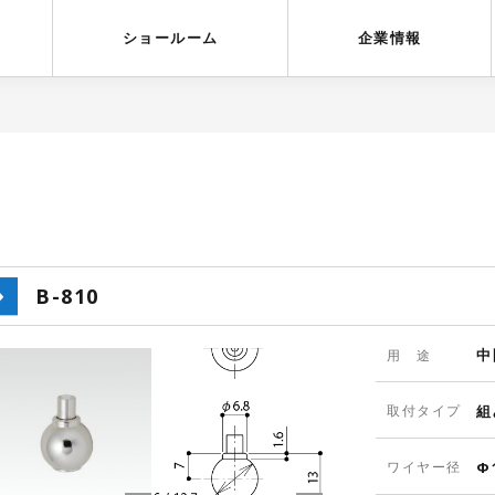
受賞歴
採用情報
ショールーム
企業情報
B-810
中
用 途
取付タイプ
組
ワイヤー径
Φ