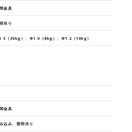
間金具
明吊り
1.5（30kg）、Φ1.0（8kg）、Φ1.2（10kg）
間金具
み込み、照明吊り