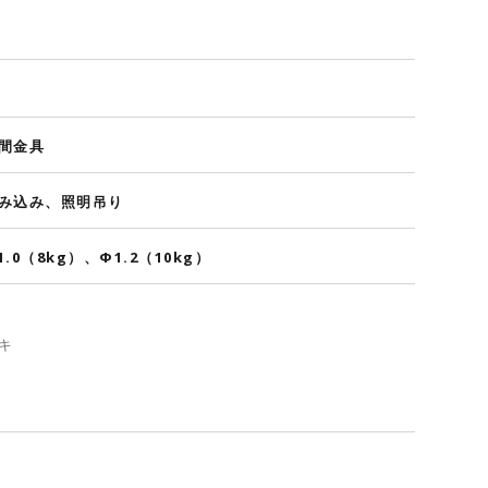
間金具
み込み、照明吊り
1.0（8kg）、Φ1.2（10kg）
キ