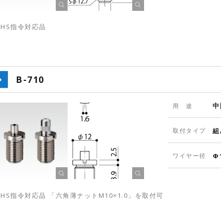
oHS指令対応品
B-710
中
用 途
取付タイプ
組
ワイヤー径
Φ
oHS指令対応品 「六角薄ナットM10×1.0」を取付可