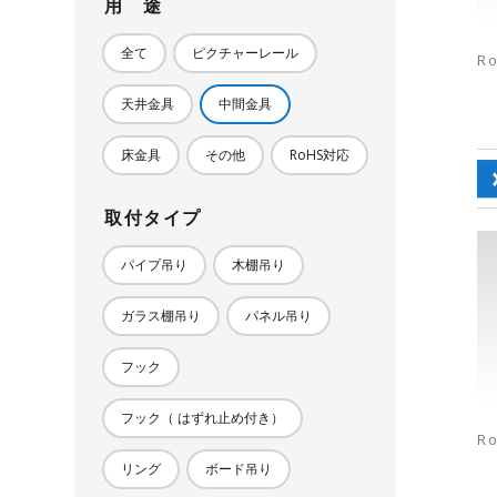
用 途
全て
ピクチャーレール
R
天井金具
中間金具
床金具
その他
RoHS対応
取付タイプ
パイプ吊り
木棚吊り
ガラス棚吊り
パネル吊り
フック
フック（ はずれ止め付き）
R
リング
ボード吊り