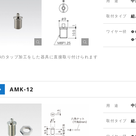
中
用 途
取付タイプ
組
ワイヤー径
Φ
Φ
8のタップ加工をした器具に直接取り付けられます
AMK-12
中
用 途
取付タイプ
組