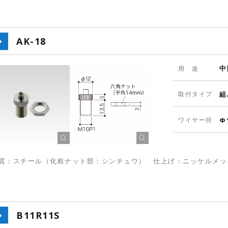
AK-18
中
用 途
取付タイプ
組
ワイヤー径
Φ
質：スチール（化粧ナット部：シンチュウ） 仕上げ：ニッケルメッ
B11R11S