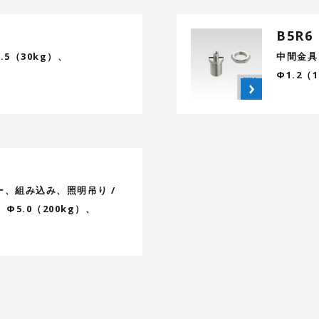
B5R6
.5（30kg）、
中間金具 
Φ1.2（
ー、組み込み、照明吊り /
、Φ5.0（200kg）、