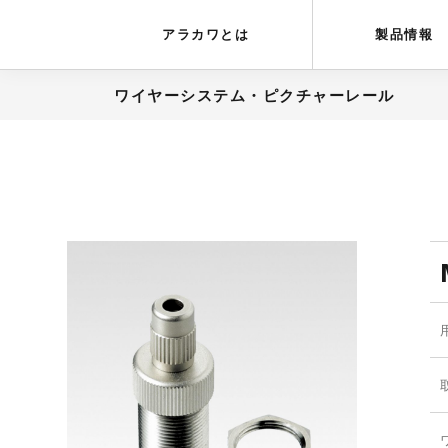
アラカワグリップ
とは
会社概要
アラカワとは
製品情報
ワイヤーシステム・ピクチャーレール