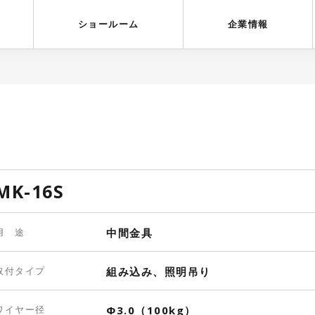
受賞歴
採用情報
ショールーム
企業情報
MK-16S
用 途
中間金具
取付タイプ
組み込み、照明吊り
ワイヤー径
Φ3.0（100kg）