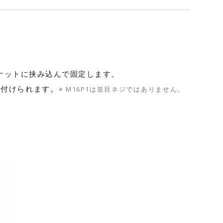
六角ナットに挟み込んで固定します。
り付けられます。
※ M16P1は並目ネジではありません。
。