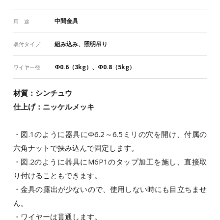
中間金具
用 途
組み込み、照明吊り
取付タイプ
Φ0.6（3kg）、Φ0.8（5kg）
ワイヤー径
材質：シンチュウ
仕上げ：ニッケルメッキ
・図.1のように器具にΦ6.2～6.5ミリの穴を開け、付属の
六角ナットで挟み込んで固定します。
・図.2のように器具にM6P1のタップ加工を施し、直接取
り付けることもできます。
・金具の露出が少ないので、使用しない時にも目立ちませ
ん。
・ワイヤーは貫通します。