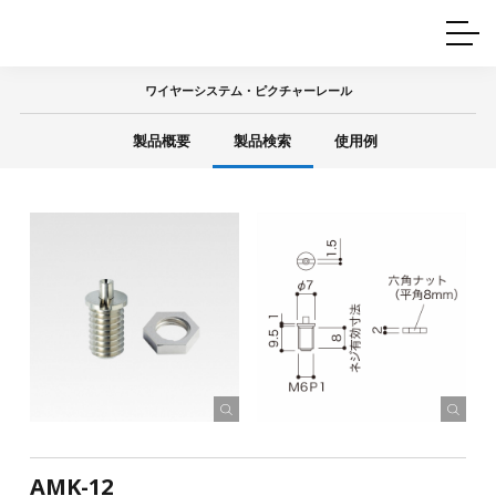
ホームインテリア
ワイヤーレール
Q&A
カタログ
製品一覧
ワイヤー製品一覧
使用例
許容荷重に
ついて
ワイヤーシステム・ピクチャーレール
産業用ワイヤー
グリッパー
使用例
製品概要
製品検索
使用例
技術
サポート
目的別一覧
製品の安全と品質について
シーン別一覧
取扱方法・注意事項
グリップの使い方
図面ダウンロード
AMK-12