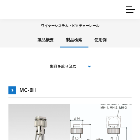
ホームインテリア
ワイヤーレール
Q&A
カタログ
製品一覧
ワイヤー製品一覧
使用例
許容荷重に
ついて
ワイヤーシステム・ピクチャーレール
産業用ワイヤー
グリッパー
使用例
製品概要
製品検索
使用例
技術
サポート
目的別一覧
製品の安全と品質について
シーン別一覧
取扱方法・注意事項
グリップの使い方
製品を絞り込む
図面ダウンロード
MC-6H
キーワード
用 途
全て
ピクチャーレール
天井金具
中間金具