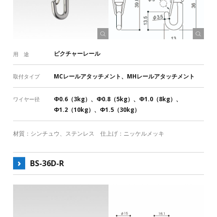
床金具
その他
RoHS対応
ワイヤー径（許容荷重）
Φ0.6（3kg）
Φ0.8（5kg）
Φ1.0（8kg）
ピクチャーレール
用 途
Φ1.2（10kg）
Φ1.5（30kg）
Φ2.0（50kg）
MCレールアタッチメント、MHレールアタッチメント
取付タイプ
Φ2.5（70kg）
Φ3.0（100kg）
Φ4.0（150kg）
Φ5.0（200kg）
Φ6.0（300kg）
Φ0.6（3kg）、Φ0.8（5kg）、Φ1.0（8kg）、
ワイヤー径
Φ1.2（10kg）、Φ1.5（30kg）
ワイヤーの本数と許容荷重
一般的な許容荷重（括弧内）とは別の荷重設定がある製品があり
材質：シンチュウ、ステンレス 仕上げ：ニッケルメッキ
ます。詳しくは製品詳細ページご確認ください。
BS-36D-R
ワイヤー
製品