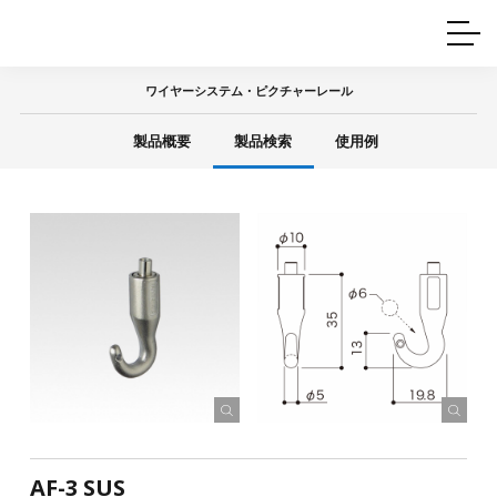
ホームインテリア
ワイヤーレール
Q&A
カタログ
製品一覧
ワイヤー製品一覧
使用例
許容荷重に
ついて
ワイヤーシステム・ピクチャーレール
産業用ワイヤー
グリッパー
使用例
製品概要
製品検索
使用例
技術
サポート
目的別一覧
製品の安全と品質について
シーン別一覧
取扱方法・注意事項
グリップの使い方
図面ダウンロード
AF-3 SUS