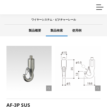
ホームインテリア
ワイヤーレール
Q&A
カタログ
製品一覧
ワイヤー製品一覧
使用例
許容荷重に
ついて
ワイヤーシステム・ピクチャーレール
産業用ワイヤー
グリッパー
使用例
製品概要
製品検索
使用例
技術
サポート
目的別一覧
製品の安全と品質について
シーン別一覧
取扱方法・注意事項
グリップの使い方
図面ダウンロード
AF-3P SUS