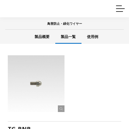
ホームインテリア
ワイヤーレール
Q&A
カタログ
製品一覧
ワイヤー製品一覧
使用例
許容荷重に
ついて
鳥害防止・緑化ワイヤー
産業用ワイヤー
グリッパー
使用例
製品概要
製品一覧
使用例
技術
サポート
目的別一覧
製品の安全と品質について
シーン別一覧
取扱方法・注意事項
グリップの使い方
図面ダウンロード
TG-BNB