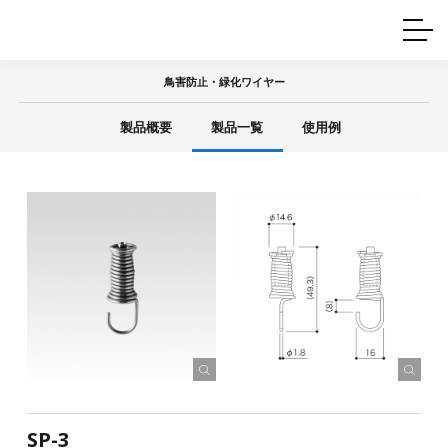
ホームインテリア
ワイヤーレール
Q&A
カタログ
製品一覧
ワイヤー製品一覧
使用例
許容荷重に
ついて
鳥害防止・緑化ワイヤー
産業用ワイヤー
グリッパー
使用例
製品概要
製品一覧
使用例
技術
サポート
目的別一覧
製品の安全と品質について
シーン別一覧
取扱方法・注意事項
グリップの使い方
図面ダウンロード
SP-3