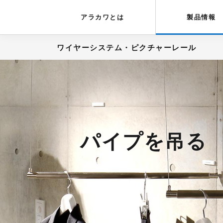
アラカワグリップ
とは
会社概要
アラカワとは
製品情報
ワイヤーシステム・ピクチャーレール
パイプを吊る