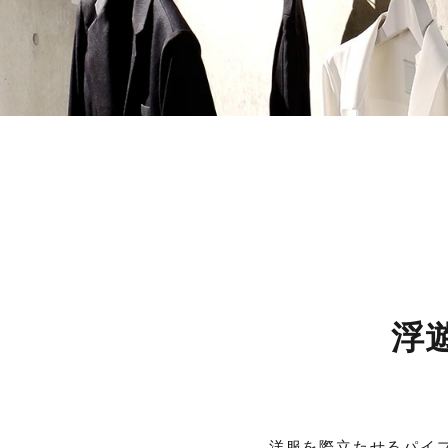
浮
洋服を際立たせるパイ