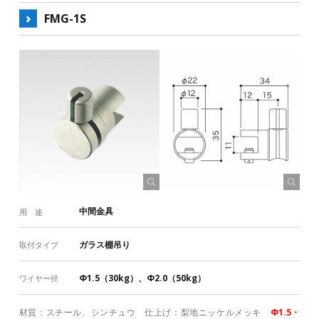
FMG-1S
中間金具
用 途
ガラス棚吊り
取付タイプ
Φ1.5（30kg）、Φ2.0（50kg）
ワイヤー径
材質：スチール、シンチュウ 仕上げ：梨地ニッケルメッキ
Φ1.5・