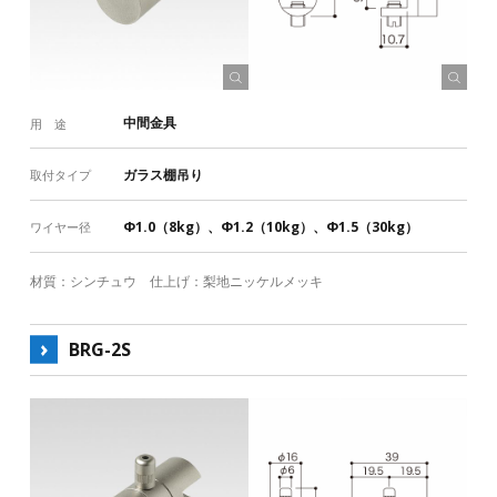
床金具
その他
RoHS対応
取付タイプ
パイプ吊り
木棚吊り
ガラス棚吊り
パネル吊り
中間金具
用 途
フック
フック（ はずれ止め付き）
リング
ガラス棚吊り
取付タイプ
ボード吊り
ループ
組み込み
オブジェ吊り
クロスポイント
照明吊り
ワイヤーエンド
Φ1.0（8kg）、Φ1.2（10kg）、Φ1.5（30kg）
ワイヤー径
ワイヤー径（許容荷重）
材質：シンチュウ 仕上げ：梨地ニッケルメッキ
Φ0.6（3kg）
Φ0.8（5kg）
Φ1.0（8kg）
Φ1.2（10kg）
Φ1.5（30kg）
Φ2.0（50kg）
BRG-2S
Φ2.5（70kg）
Φ3.0（100kg）
Φ4.0（150kg）
Φ5.0（200kg）
Φ6.0（300kg）
ワイヤーの本数と許容荷重
一般的な許容荷重（括弧内）とは別の荷重設定がある製品があり