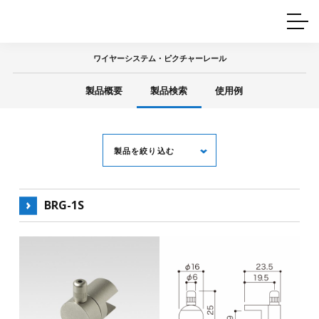
ホームインテリア
ワイヤーレール
Q&A
カタログ
製品一覧
ワイヤー製品一覧
使用例
許容荷重に
ついて
ワイヤーシステム・ピクチャーレール
産業用ワイヤー
グリッパー
使用例
製品概要
製品検索
使用例
技術
サポート
目的別一覧
製品の安全と品質について
シーン別一覧
取扱方法・注意事項
グリップの使い方
製品を絞り込む
図面ダウンロード
BRG-1S
キーワード
用 途
全て
ピクチャーレール
天井金具
中間金具