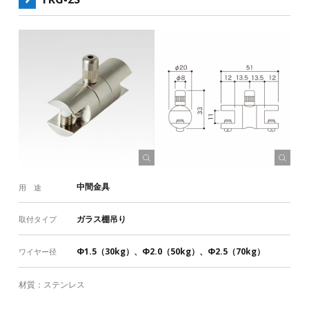
中間金具
用 途
ガラス棚吊り
取付タイプ
Φ1.5（30kg）、Φ2.0（50kg）、Φ2.5（70kg）
ワイヤー径
材質：ステンレス