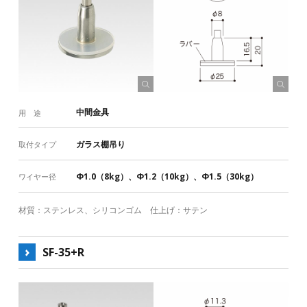
中間金具
用 途
ガラス棚吊り
取付タイプ
Φ1.0（8kg）、Φ1.2（10kg）、Φ1.5（30kg）
ワイヤー径
材質：ステンレス、シリコンゴム 仕上げ：サテン
SF-35+R