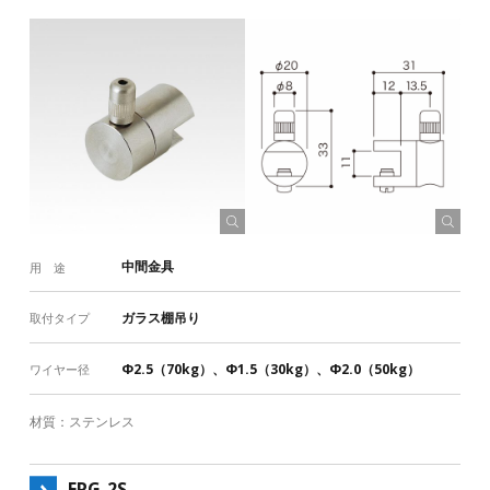
中間金具
用 途
ガラス棚吊り
取付タイプ
Φ2.5（70kg）、Φ1.5（30kg）、Φ2.0（50kg）
ワイヤー径
材質：ステンレス
FRG-2S