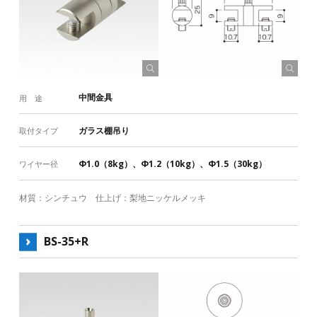
ます。詳しくは製品詳細ページご確認ください。
中間金具
用 途
ワイヤー
製品
ガラス棚吊り
取付タイプ
Φ1.0（8kg）、Φ1.2（10kg）、Φ1.5（30kg）
ワイヤー径
ホームインテリア製品はこちら
ワイヤーレールはこちら
材質：シンチュウ 仕上げ：梨地ニッケルメッキ
ワイヤーシステム ラインナップ一覧表
ピクチャーレール ラインナップ一覧表
BS-35+R