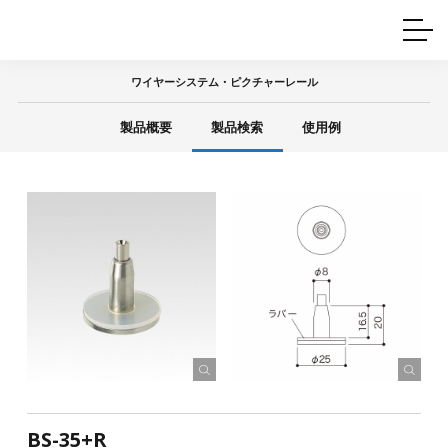
ホームインテリア
ワイヤーレール
Q&A
カタログ
製品一覧
ワイヤー製品一覧
使用例
許容荷重に
ついて
ワイヤーシステム・ピクチャーレール
産業用ワイヤー
グリッパー
使用例
製品概要
製品検索
使用例
技術
サポート
目的別一覧
製品の安全と品質について
シーン別一覧
取扱方法・注意事項
グリップの使い方
図面ダウンロード
BS-35+R