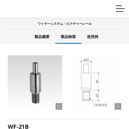
ホームインテリア
ワイヤーレール
Q&A
カタログ
製品一覧
ワイヤー製品一覧
使用例
許容荷重に
ついて
ワイヤーシステム・ピクチャーレール
産業用ワイヤー
グリッパー
使用例
製品概要
製品検索
使用例
技術
サポート
目的別一覧
製品の安全と品質について
シーン別一覧
取扱方法・注意事項
グリップの使い方
図面ダウンロード
WF-21B