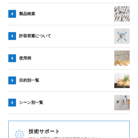
製品検索
許容荷重
について
使用例
目的別一覧
シーン別
一覧
技術サポート