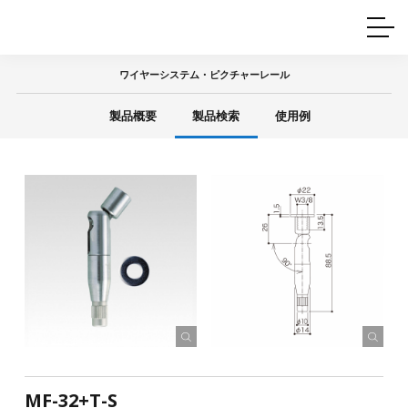
ホームインテリア
ワイヤーレール
Q&A
カタログ
製品一覧
ワイヤー製品一覧
使用例
許容荷重に
ついて
ワイヤーシステム・ピクチャーレール
産業用ワイヤー
グリッパー
使用例
製品概要
製品検索
使用例
技術
サポート
目的別一覧
製品の安全と品質について
シーン別一覧
取扱方法・注意事項
グリップの使い方
図面ダウンロード
MF-32+T-S