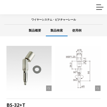
ホームインテリア
ワイヤーレール
Q&A
カタログ
製品一覧
ワイヤー製品一覧
使用例
許容荷重に
ついて
ワイヤーシステム・ピクチャーレール
産業用ワイヤー
グリッパー
使用例
製品概要
製品検索
使用例
技術
サポート
目的別一覧
製品の安全と品質について
シーン別一覧
取扱方法・注意事項
グリップの使い方
図面ダウンロード
BS-32+T