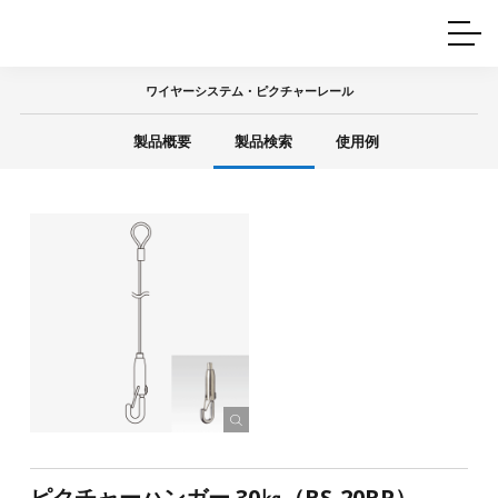
ホームインテリア
ワイヤーレール
Q&A
カタログ
製品一覧
ワイヤー製品一覧
使用例
許容荷重に
ついて
ワイヤーシステム・ピクチャーレール
産業用ワイヤー
グリッパー
使用例
製品概要
製品検索
使用例
技術
サポート
目的別一覧
製品の安全と品質について
シーン別一覧
取扱方法・注意事項
グリップの使い方
図面ダウンロード
ピクチャーハンガー 30㎏（BS-20RP）