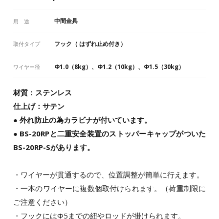
中間金具
用 途
フック（ はずれ止め付き）
取付タイプ
Φ1.0（8kg）、Φ1.2（10kg）、Φ1.5（30kg）
ワイヤー径
材質：ステンレス
仕上げ：サテン
● 外れ防止の為カラビナが付いています。
● BS-20RPと二重安全装置のストッパーキャップがついた
BS-20RP-Sがあります。
・ワイヤーが貫通するので、位置調整が簡単に行えます。
・一本のワイヤーに複数個取付けられます。（荷重制限に
ご注意ください）
・フックにはΦ5までの紐やロッドが掛けられます。