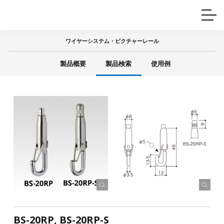
ホームインテリア
ワイヤーレール
Q&A
カタログ
製品一覧
ワイヤー製品一覧
使用例
許容荷重に
ついて
ワイヤーシステム・ピクチャーレール
産業用ワイヤー
グリッパー
使用例
製品概要
製品検索
使用例
技術
サポート
目的別一覧
製品の安全と品質について
シーン別一覧
取扱方法・注意事項
グリップの使い方
図面ダウンロード
BS-20RP, BS-20RP-S