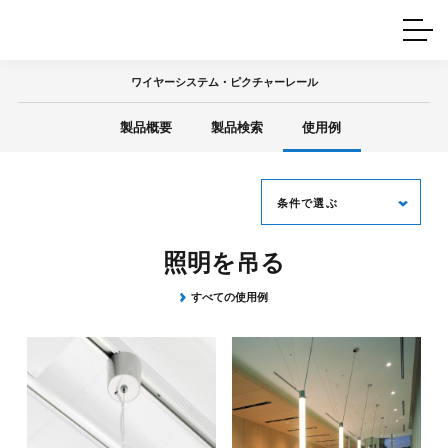
ホームインテリア
ワイヤーレール
Q&A
カタログ
製品一覧
ワイヤー製品一覧
使用例
許容荷重に
ついて
ワイヤーシステム・ピクチャーレール
産業用ワイヤー
グリッパー
使用例
製品概要
製品検索
使用例
技術
サポート
目的別一覧
製品の安全と品質について
シーン別一覧
取扱方法・注意事項
グリップの使い方
条件で選ぶ
図面ダウンロード
照明を吊る
使用目的
すべての使用例
棚を吊る
サイン・パネルを吊る
パイプを吊る
照明を吊る
使用シーン
美術館・ギャラリー
店舗・オフィス
住まい空間