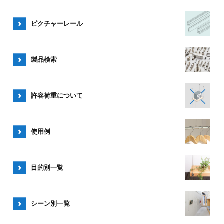
ピクチャー
レール
製品検索
許容荷重
について
使用例
目的別一覧
シーン別
一覧