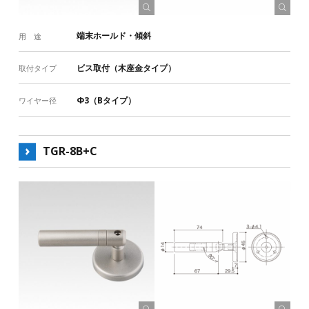
端末ホールド・傾斜
用 途
ビス取付（木座金タイプ）
取付タイプ
Φ3（Bタイプ）
ワイヤー径
TGR-8B+C