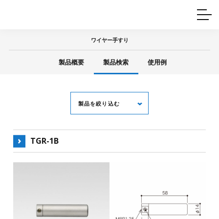
ホームインテリア
ワイヤーレール
Q&A
カタログ
製品一覧
ワイヤー製品一覧
使用例
許容荷重に
ついて
ワイヤー手すり
産業用ワイヤー
グリッパー
使用例
製品概要
製品検索
使用例
技術
サポート
目的別一覧
製品の安全と品質について
シーン別一覧
取扱方法・注意事項
グリップの使い方
製品を絞り込む
図面ダウンロード
TGR-1B
キーワード
ワイヤー径
Φ3（Bタイプ）
Φ4～6（Aタイプ）