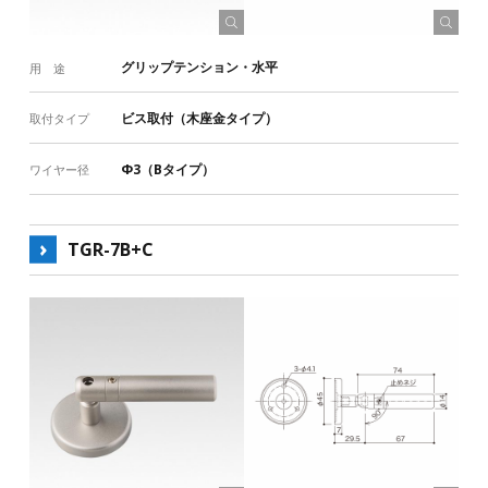
グリップテンション・水平
用 途
ビス取付（木座金タイプ）
取付タイプ
Φ3（Bタイプ）
ワイヤー径
TGR-7B+C