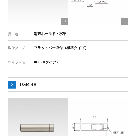
取付タイプ
フラットバー取付（標準タイプ）
ビス取付（木座金タイプ）
用途
端末ホールド・水平
用 途
端末ホールド・水平
端末ホールド・傾斜
フラットバー取付（標準タイプ）
取付タイプ
グリップテンション・水平
グリップテンション・傾斜
グリップテンション・水平（連結部）
Φ3（Bタイプ）
ワイヤー径
グリップテンション・傾斜（連結部）
固定用ボルト
ワイヤー
その他
TGR-3B
製品組み合わせ
一覧表