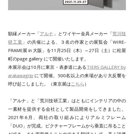
額縁メーカー「
アルナ
」とワイヤー金具メーカー「
荒川技
研工業
」の共催による、３名の作家との展覧会「WIRE-
FRAME展 in 大阪」を11月25日（木）～27日（土）に松屋
町のpage gallery にて開催いたします。
本展示会は10月に東京・表参道にある
TIERS GALLERY by
arakawagrip
にて開催。500名以上の来場があり大反響を
呼び起こしました。（東京展は
こちら
）
「アルナ」と「荒川技研工業」はともにインテリアの中の
一素材を提供する会社として製品開発をしてきました。
2021年6月、両社の取り組みによりアルミフレーム
「DUO」が完成。ピクチャーフレームから垂直に吊ること
ができ、また両面使うことのできる額縁として、高く評価