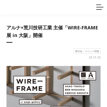
ホームインテリア
ワイヤーレール
Q&A
カタログ
製品一覧
ワイヤー製品一覧
使用例
許容荷重に
ついて
産業用ワイヤー
グリッパー
アルナ×荒川技研工業 主催「WIRE-FRAME
使用例
技術
サポート
目的別一覧
展 in 大阪」開催
製品の安全と品質について
シーン別一覧
取扱方法・注意事項
グリップの使い方
展示会・イベント情報
図面ダウンロード
21.11.15