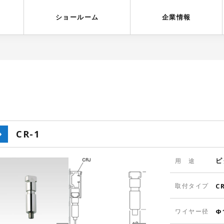
受賞歴
採用情報
ショールーム
企業情報
CR-1
ピ
用 途
取付タイプ
C
ワイヤー径
Φ