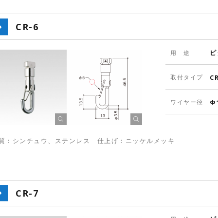
CR-6
ピ
用 途
取付タイプ
C
ワイヤー径
Φ
質：シンチュウ、ステンレス 仕上げ：ニッケルメッキ
CR-7