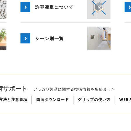
許容荷重
について
シーン別
一覧
術サポート
アラカワ製品に関する技術情報を集めました
方法と注意事項
図面ダウンロード
グリップの使い方
WEB