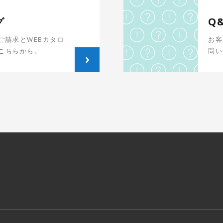
グ
Q
ご請求とWEBカタロ
お客
こちらから。
問い