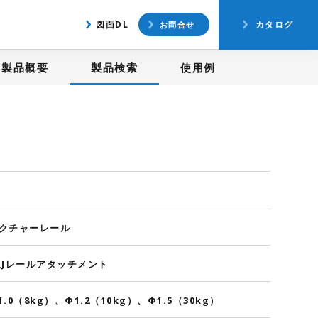
アクセス
図面ダウンロード
図面DL
カタログ
お問合せ
製品概要
製品検索
使用例
クチャーレール
RJレールアタッチメント
1.0（8kg）、Φ1.2（10kg）、Φ1.5（30kg）