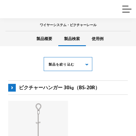
ホームインテリア
ワイヤーレール
Q&A
カタログ
製品一覧
ワイヤー製品一覧
使用例
許容荷重に
ついて
ワイヤーシステム・ピクチャーレール
産業用ワイヤー
グリッパー
使用例
製品概要
製品検索
使用例
技術
サポート
目的別一覧
製品の安全と品質について
シーン別一覧
取扱方法・注意事項
グリップの使い方
製品を絞り込む
図面ダウンロード
ピクチャーハンガー 30㎏（BS-20R）
キーワード
用 途
全て
ピクチャーレール
天井金具
中間金具