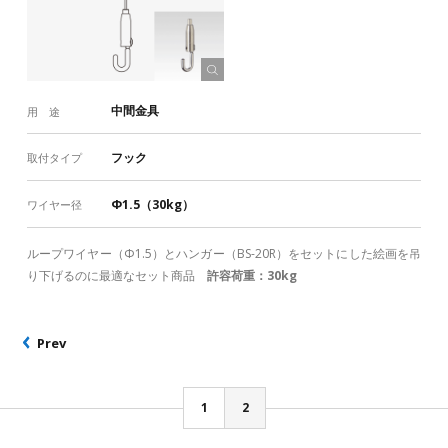
床金具
その他
RoHS対応
取付タイプ
パイプ吊り
木棚吊り
ガラス棚吊り
パネル吊り
中間金具
用 途
フック
フック（ はずれ止め付き）
リング
フック
取付タイプ
ボード吊り
ループ
組み込み
オブジェ吊り
クロスポイント
照明吊り
ワイヤーエンド
Φ1.5（30kg）
ワイヤー径
ワイヤー径（許容荷重）
ループワイヤー（Φ1.5）とハンガー（BS-20R）をセットにした絵画を吊
Φ0.6（3kg）
Φ0.8（5kg）
Φ1.0（8kg）
り下げるのに最適なセット商品
許容荷重：30kg
Φ1.2（10kg）
Φ1.5（30kg）
Φ2.0（50kg）
Prev
Φ2.5（70kg）
Φ3.0（100kg）
Φ4.0（150kg）
Φ5.0（200kg）
Φ6.0（300kg）
1
2
ワイヤーの本数と許容荷重
一般的な許容荷重（括弧内）とは別の荷重設定がある製品があり