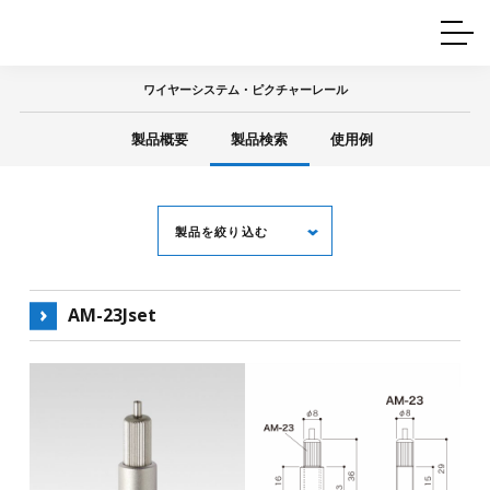
ホームインテリア
ワイヤーレール
Q&A
カタログ
製品一覧
ワイヤー製品一覧
使用例
許容荷重に
ついて
ワイヤーシステム・ピクチャーレール
産業用ワイヤー
グリッパー
使用例
製品概要
製品検索
使用例
技術
サポート
目的別一覧
製品の安全と品質について
シーン別一覧
取扱方法・注意事項
グリップの使い方
製品を絞り込む
図面ダウンロード
AM-23Jset
キーワード
用 途
全て
ピクチャーレール
天井金具
中間金具