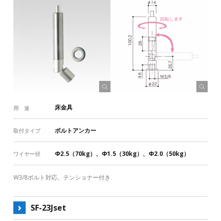
床金具
用 途
ボルトアンカー
取付タイプ
Φ2.5（70kg）、Φ1.5（30kg）、Φ2.0（50kg）
ワイヤー径
W3/8ボルト対応。テンショナー付き
SF-23Jset