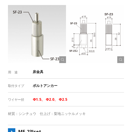
床金具
用 途
ボルトアンカー
取付タイプ
Φ1.5、 Φ2.0、 Φ2.5
ワイヤー径
材質：シンチュウ 仕上げ：梨地ニッケルメッキ
MF-23Jset