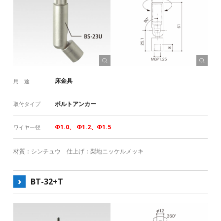
床金具
用 途
ボルトアンカー
取付タイプ
Φ1.0、 Φ1.2、Φ1.5
ワイヤー径
材質：シンチュウ 仕上げ：梨地ニッケルメッキ
BT-32+T