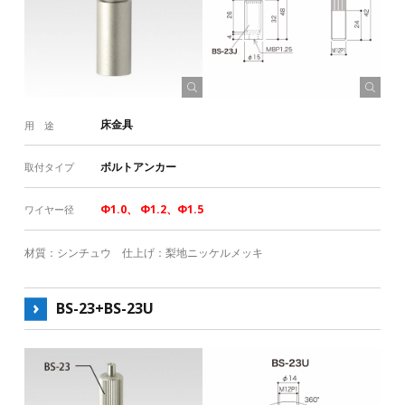
床金具
ワイヤー
製品
用 途
ボルトアンカー
取付タイプ
ホームインテリア製品はこちら
Φ1.0、 Φ1.2、Φ1.5
ワイヤー径
ワイヤーレールはこちら
ワイヤーシステム ラインナップ一覧表
材質：シンチュウ 仕上げ：梨地ニッケルメッキ
ピクチャーレール ラインナップ一覧表
BS-23+BS-23U