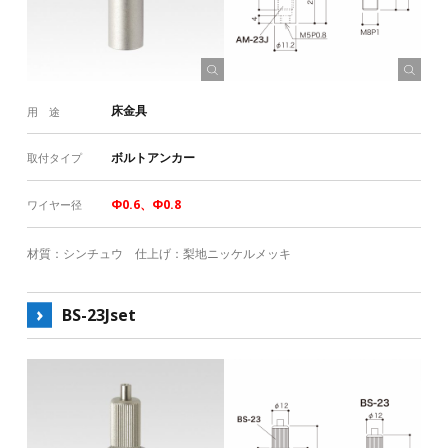
床金具
その他
RoHS対応
取付タイプ
埋め込み
ボルトアンカー
ナットアンカー
床金具
用 途
ビス止め
ビス止め（組み合せ）
ヒートン掛け
ボルトアンカー
取付タイプ
ウエイト
ワイヤー径（許容荷重）
Φ0.6、Φ0.8
ワイヤー径
Φ0.6（3kg）
Φ0.8（5kg）
Φ1.0（8kg）
材質：シンチュウ 仕上げ：梨地ニッケルメッキ
Φ1.2（10kg）
Φ1.5（30kg）
Φ2.0（50kg）
Φ2.5（70kg）
Φ3.0（100kg）
Φ4.0（150kg）
BS-23Jset
Φ5.0（200kg）
Φ6.0（300kg）
ワイヤーの本数と許容荷重
一般的な許容荷重（括弧内）とは別の荷重設定がある製品があり
ます。詳しくは製品詳細ページご確認ください。