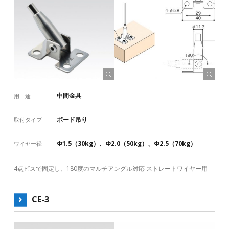
中間金具
用 途
ボード吊り
取付タイプ
Φ1.5（30kg）、Φ2.0（50kg）、Φ2.5（70kg）
ワイヤー径
4点ビスで固定し、180度のマルチアングル対応 ストレートワイヤー用
CE-3