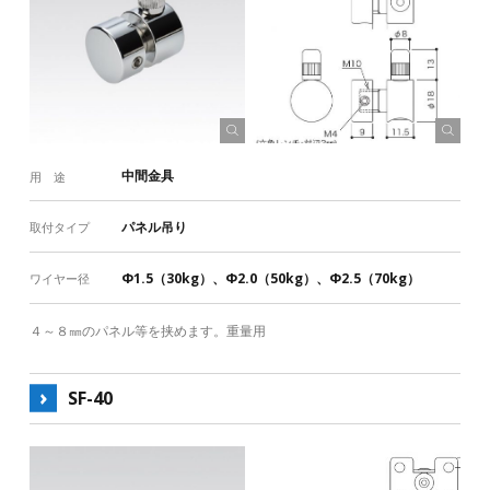
中間金具
用 途
パネル吊り
取付タイプ
Φ1.5（30kg）、Φ2.0（50kg）、Φ2.5（70kg）
ワイヤー径
４～８㎜のパネル等を挟めます。重量用
SF-40