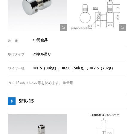
中間金具
用 途
パネル吊り
取付タイプ
Φ1.5（30kg）、Φ2.0（50kg）、Φ2.5（70kg）
ワイヤー径
８～12㎜のパネル等を挟めます。重量用
SFK-1S