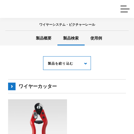
ホームインテリア
ワイヤーレール
Q&A
カタログ
製品一覧
ワイヤー製品一覧
使用例
許容荷重に
ついて
ワイヤーシステム・ピクチャーレール
産業用ワイヤー
グリッパー
使用例
製品概要
製品検索
使用例
技術
サポート
目的別一覧
製品の安全と品質について
シーン別一覧
取扱方法・注意事項
グリップの使い方
製品を絞り込む
図面ダウンロード
ワイヤーカッター
キーワード
用 途
全て
ピクチャーレール
天井金具
中間金具