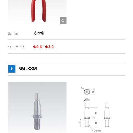
床金具
その他
RoHS対応
ワイヤー径（許容荷重）
Φ0.6（3kg）
Φ0.8（5kg）
Φ1.0（8kg）
その他
用 途
Φ1.2（10kg）
Φ1.5（30kg）
Φ2.0（50kg）
Φ0.6 - Φ3.0
ワイヤー径
Φ2.5（70kg）
Φ3.0（100kg）
Φ4.0（150kg）
Φ5.0（200kg）
Φ6.0（300kg）
SM-38M
ワイヤーの本数と許容荷重
一般的な許容荷重（括弧内）とは別の荷重設定がある製品があり
ます。詳しくは製品詳細ページご確認ください。
ワイヤー
製品