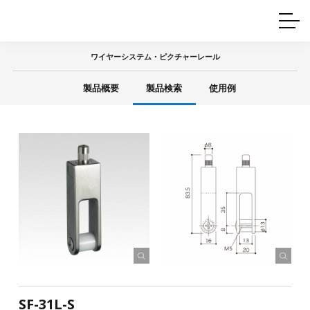
ホームインテリア
ワイヤーレール
Q&A
カタログ
製品一覧
ワイヤー製品一覧
使用例
許容荷重に
ついて
ワイヤーシステム・ピクチャーレール
産業用ワイヤー
グリッパー
使用例
製品概要
製品検索
使用例
技術
サポート
目的別一覧
製品の安全と品質について
シーン別一覧
取扱方法・注意事項
グリップの使い方
図面ダウンロード
SF-31L-S