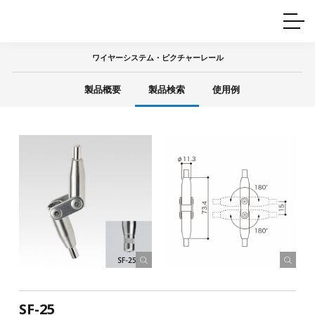
ホームインテリア
ワイヤーレール
Q&A
カタログ
製品一覧
ワイヤー製品一覧
使用例
許容荷重に
ついて
ワイヤーシステム・ピクチャーレール
産業用ワイヤー
グリッパー
使用例
製品概要
製品検索
使用例
技術
サポート
目的別一覧
製品の安全と品質について
シーン別一覧
取扱方法・注意事項
グリップの使い方
図面ダウンロード
SF-25