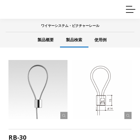
ホームインテリア
ワイヤーレール
Q&A
カタログ
製品一覧
ワイヤー製品一覧
使用例
許容荷重に
ついて
ワイヤーシステム・ピクチャーレール
産業用ワイヤー
グリッパー
使用例
製品概要
製品検索
使用例
技術
サポート
目的別一覧
製品の安全と品質について
シーン別一覧
取扱方法・注意事項
グリップの使い方
図面ダウンロード
RB-30