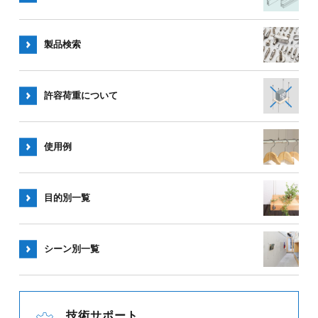
製品検索
許容荷重
について
使用例
目的別一覧
シーン別
一覧
技術サポート