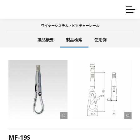
ホームインテリア
ワイヤーレール
Q&A
カタログ
製品一覧
ワイヤー製品一覧
使用例
許容荷重に
ついて
ワイヤーシステム・ピクチャーレール
産業用ワイヤー
グリッパー
使用例
製品概要
製品検索
使用例
技術
サポート
目的別一覧
製品の安全と品質について
シーン別一覧
取扱方法・注意事項
グリップの使い方
図面ダウンロード
MF-19S