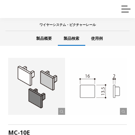
ホームインテリア
ワイヤーレール
Q&A
カタログ
製品一覧
ワイヤー製品一覧
使用例
許容荷重に
ついて
ワイヤーシステム・ピクチャーレール
産業用ワイヤー
グリッパー
使用例
製品概要
製品検索
使用例
技術
サポート
目的別一覧
製品の安全と品質について
シーン別一覧
取扱方法・注意事項
グリップの使い方
図面ダウンロード
MC-10E