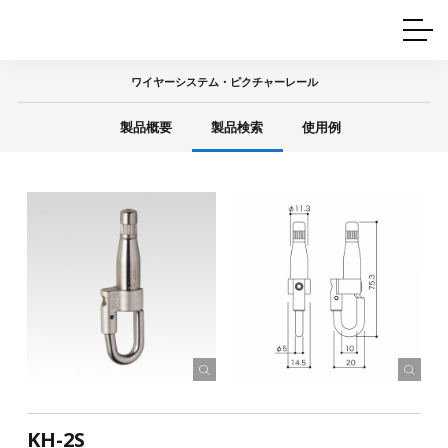
ホームインテリア
ワイヤーレール
Q&A
カタログ
製品一覧
ワイヤー製品一覧
使用例
許容荷重に
ついて
ワイヤーシステム・ピクチャーレール
産業用ワイヤー
グリッパー
使用例
製品概要
製品検索
使用例
技術
サポート
目的別一覧
製品の安全と品質について
シーン別一覧
取扱方法・注意事項
グリップの使い方
図面ダウンロード
KH-2S