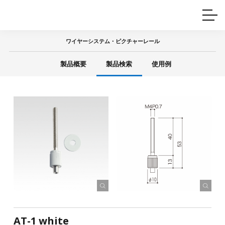
ホームインテリア
ワイヤーレール
Q&A
カタログ
製品一覧
ワイヤー製品一覧
使用例
許容荷重に
ついて
ワイヤーシステム・ピクチャーレール
産業用ワイヤー
グリッパー
使用例
製品概要
製品検索
使用例
技術
サポート
目的別一覧
製品の安全と品質について
シーン別一覧
取扱方法・注意事項
グリップの使い方
図面ダウンロード
AT-1 white